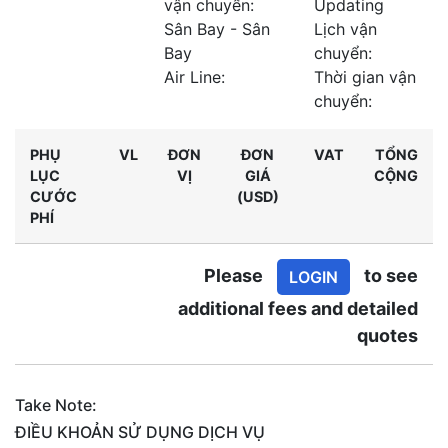
vận chuyển:
Updating
Sân Bay - Sân
Lịch vận
Bay
chuyển:
Air Line:
Thời gian vận
chuyển:
PHỤ
VL
ĐƠN
ĐƠN
VAT
TỔNG
LỤC
VỊ
GIÁ
CỘNG
CƯỚC
(USD)
PHÍ
Please
to see
LOGIN
additional fees and detailed
quotes
Take Note:
ĐIỀU KHOẢN SỬ DỤNG DỊCH VỤ