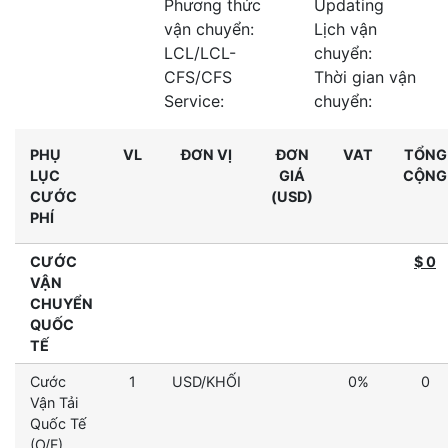
Phương thức
Updating
vận chuyển:
Lịch vận
LCL/LCL-
chuyển:
CFS/CFS
Thời gian vận
Service:
chuyển:
PHỤ
VL
ĐƠN VỊ
ĐƠN
VAT
TỔNG
LỤC
GIÁ
CỘNG
CƯỚC
(USD)
PHÍ
CƯỚC
$ 0
VẬN
CHUYỂN
QUỐC
TẾ
Cước
1
USD/KHỐI
0%
0
Vận Tải
Quốc Tế
(O/F)