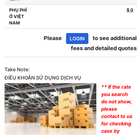
PHỤ PHÍ
$
0
Ở VIỆT
NAM
Please
to see additional
LOGIN
fees and detailed quotes
Take Note:
ĐIỀU KHOẢN SỬ DỤNG DỊCH VỤ
** If the rate
you search
do not show,
please
contact to us
for checking
case by