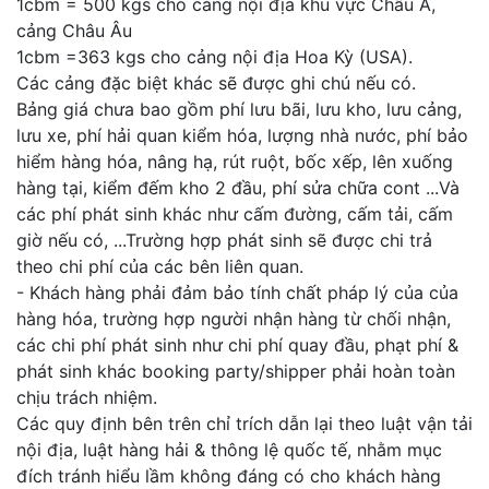
1cbm = 500 kgs cho cảng nội địa khu vực Châu Á,
cảng Châu Âu
1cbm =363 kgs cho cảng nội địa Hoa Kỳ (USA).
Các cảng đặc biệt khác sẽ được ghi chú nếu có.
Bảng giá chưa bao gồm phí lưu bãi, lưu kho, lưu cảng,
lưu xe, phí hải quan kiểm hóa, lượng nhà nước, phí bảo
hiểm hàng hóa, nâng hạ, rút ruột, bốc xếp, lên xuống
hàng tại, kiểm đếm kho 2 đầu, phí sửa chữa cont ...Và
các phí phát sinh khác như cấm đường, cấm tải, cấm
giờ nếu có, ...Trường hợp phát sinh sẽ được chi trả
theo chi phí của các bên liên quan.
- Khách hàng phải đảm bảo tính chất pháp lý của của
hàng hóa, trường hợp người nhận hàng từ chối nhận,
các chi phí phát sinh như chi phí quay đầu, phạt phí &
phát sinh khác booking party/shipper phải hoàn toàn
chịu trách nhiệm.
Các quy định bên trên chỉ trích dẫn lại theo luật vận tải
nội địa, luật hàng hải & thông lệ quốc tế, nhằm mục
đích tránh hiểu lầm không đáng có cho khách hàng