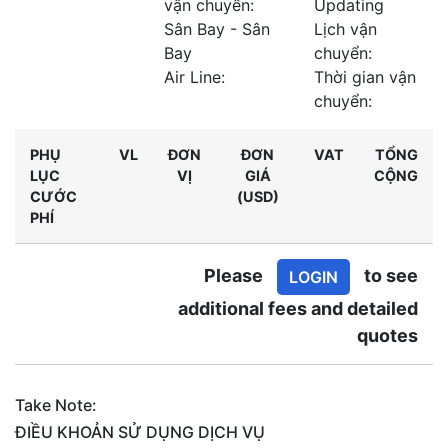
vận chuyển:
Updating
Sân Bay - Sân
Lịch vận
Bay
chuyển:
Air Line:
Thời gian vận
chuyển:
PHỤ
VL
ĐƠN
ĐƠN
VAT
TỔNG
LỤC
VỊ
GIÁ
CỘNG
CƯỚC
(USD)
PHÍ
Please
to see
LOGIN
additional fees and detailed
quotes
Take Note:
ĐIỀU KHOẢN SỬ DỤNG DỊCH VỤ