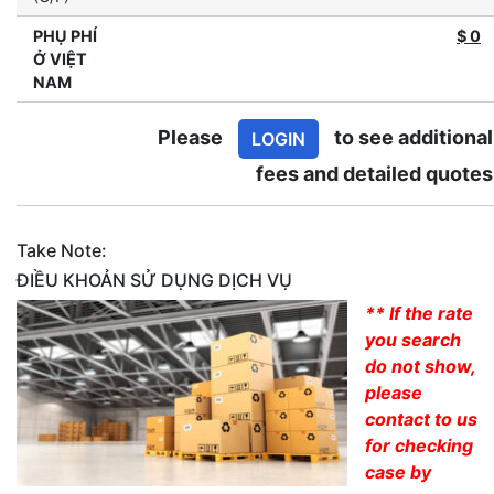
PHỤ PHÍ
$
0
Ở VIỆT
NAM
Please
to see additional
LOGIN
fees and detailed quotes
Take Note:
ĐIỀU KHOẢN SỬ DỤNG DỊCH VỤ
** If the rate
you search
do not show,
please
contact to us
for checking
case by