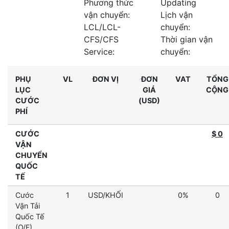
Phương thức
Updating
vận chuyển:
Lịch vận
LCL/LCL-
chuyển:
CFS/CFS
Thời gian vận
Service:
chuyển:
PHỤ
VL
ĐƠN VỊ
ĐƠN
VAT
TỔNG
LỤC
GIÁ
CỘNG
CƯỚC
(USD)
PHÍ
CƯỚC
$ 0
VẬN
CHUYỂN
QUỐC
TẾ
Cước
1
USD/KHỐI
0%
0
Vận Tải
Quốc Tế
(O/F)