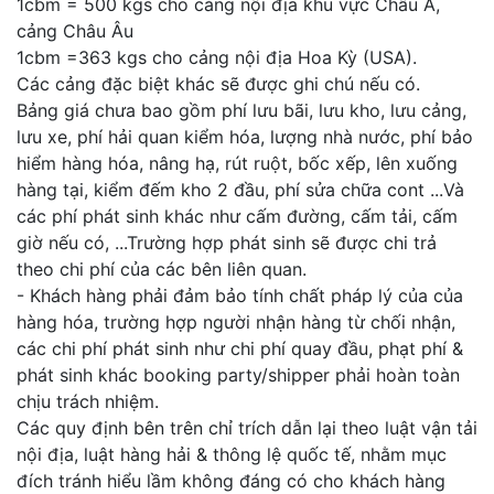
1cbm = 500 kgs cho cảng nội địa khu vực Châu Á,
cảng Châu Âu
1cbm =363 kgs cho cảng nội địa Hoa Kỳ (USA).
Các cảng đặc biệt khác sẽ được ghi chú nếu có.
Bảng giá chưa bao gồm phí lưu bãi, lưu kho, lưu cảng,
lưu xe, phí hải quan kiểm hóa, lượng nhà nước, phí bảo
hiểm hàng hóa, nâng hạ, rút ruột, bốc xếp, lên xuống
hàng tại, kiểm đếm kho 2 đầu, phí sửa chữa cont ...Và
các phí phát sinh khác như cấm đường, cấm tải, cấm
giờ nếu có, ...Trường hợp phát sinh sẽ được chi trả
theo chi phí của các bên liên quan.
- Khách hàng phải đảm bảo tính chất pháp lý của của
hàng hóa, trường hợp người nhận hàng từ chối nhận,
các chi phí phát sinh như chi phí quay đầu, phạt phí &
phát sinh khác booking party/shipper phải hoàn toàn
chịu trách nhiệm.
Các quy định bên trên chỉ trích dẫn lại theo luật vận tải
nội địa, luật hàng hải & thông lệ quốc tế, nhằm mục
đích tránh hiểu lầm không đáng có cho khách hàng