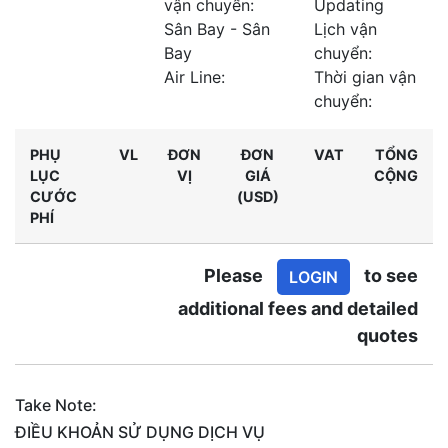
vận chuyển:
Updating
Sân Bay - Sân
Lịch vận
Bay
chuyển:
Air Line:
Thời gian vận
chuyển:
PHỤ
VL
ĐƠN
ĐƠN
VAT
TỔNG
LỤC
VỊ
GIÁ
CỘNG
CƯỚC
(USD)
PHÍ
Please
to see
LOGIN
additional fees and detailed
quotes
Take Note:
ĐIỀU KHOẢN SỬ DỤNG DỊCH VỤ