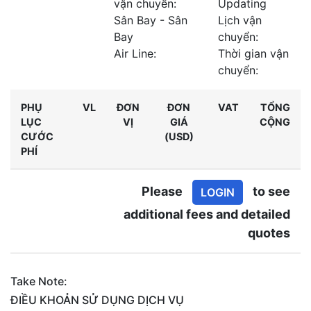
vận chuyển:
Updating
Sân Bay - Sân
Lịch vận
Bay
chuyển:
Air Line:
Thời gian vận
chuyển:
PHỤ
VL
ĐƠN
ĐƠN
VAT
TỔNG
LỤC
VỊ
GIÁ
CỘNG
CƯỚC
(USD)
PHÍ
Please
to see
LOGIN
additional fees and detailed
quotes
Take Note:
ĐIỀU KHOẢN SỬ DỤNG DỊCH VỤ