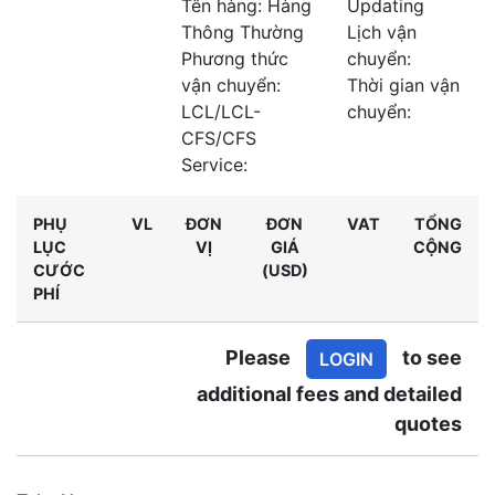
Tên hàng: Hàng
Updating
Thông Thường
Lịch vận
Phương thức
chuyển:
vận chuyển:
Thời gian vận
LCL/LCL-
chuyển:
CFS/CFS
Service:
PHỤ
VL
ĐƠN
ĐƠN
VAT
TỔNG
LỤC
VỊ
GIÁ
CỘNG
CƯỚC
(USD)
PHÍ
Please
to see
LOGIN
additional fees and detailed
quotes