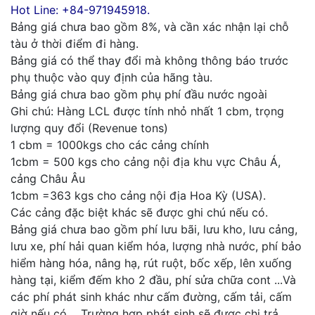
Hot Line: +84-971945918.
Bảng giá chưa bao gồm 8%, và cần xác nhận lại chỗ
tàu ở thời điểm đi hàng.
Bảng giá có thể thay đổi mà không thông báo trước
phụ thuộc vào quy định của hãng tàu.
Bảng giá chưa bao gồm phụ phí đầu nước ngoài
Ghi chú: Hàng LCL được tính nhỏ nhất 1 cbm, trọng
lượng quy đổi (Revenue tons)
1 cbm = 1000kgs cho các cảng chính
1cbm = 500 kgs cho cảng nội địa khu vực Châu Á,
cảng Châu Âu
1cbm =363 kgs cho cảng nội địa Hoa Kỳ (USA).
Các cảng đặc biệt khác sẽ được ghi chú nếu có.
Bảng giá chưa bao gồm phí lưu bãi, lưu kho, lưu cảng,
lưu xe, phí hải quan kiểm hóa, lượng nhà nước, phí bảo
hiểm hàng hóa, nâng hạ, rút ruột, bốc xếp, lên xuống
hàng tại, kiểm đếm kho 2 đầu, phí sửa chữa cont ...Và
các phí phát sinh khác như cấm đường, cấm tải, cấm
giờ nếu có, ...Trường hợp phát sinh sẽ được chi trả