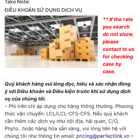
Take Note:
ĐIỀU KHOẢN SỬ DỤNG DỊCH VỤ
** If the rate
you search
do not show,
please
contact to us
for checking
case by
case.
Quý khách hàng vui lòng đọc, hiểu và xác nhận đồng
ý với Điều khoản và Điều kiện trước khi sử dụng dịch
vụ của chúng tôi.
– Phí trên chỉ áp dụng cho hàng thông thường. Phương
thức vận chuyển: LCL/LCL-CFS-CFS. Nếu quý khách
cần thêm các dịch vụ như nội địa, hải quan, C/O,
Phyto…hoặc hàng hóa sẵn sàng, vui lòng liên hệ với
chúng tôi như thông tin email:
pricing@perfectlink.vn –