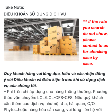
Take Note:
ĐIỀU KHOẢN SỬ DỤNG DỊCH VỤ
** If the rate
you search
do not show,
please
contact to us
for checking
case by
case.
Quý khách hàng vui lòng đọc, hiểu và xác nhận đồng
ý với Điều khoản và Điều kiện trước khi sử dụng dịch
vụ của chúng tôi.
– Phí trên chỉ áp dụng cho hàng thông thường. Phương
thức vận chuyển: LCL/LCL-CFS-CFS. Nếu quý khách
cần thêm các dịch vụ như nội địa, hải quan, C/O,
Phyto…hoặc hàng hóa sẵn sàng, vui lòng liên hệ với