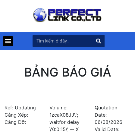
BẢNG BÁO GIÁ
Ref: Updating
Volume:
Quotation
Cảng Xếp:
1zcaX08JJ\';
Date:
Cảng Dỡ:
waitfor delay
06/08/2026
\'0:0:15\' -- X
Valid Date: