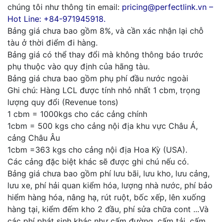
chúng tôi như thông tin email:
pricing@perfectlink.vn –
Hot Line: +84-971945918.
Bảng giá chưa bao gồm 8%, và cần xác nhận lại chỗ
tàu ở thời điểm đi hàng.
Bảng giá có thể thay đổi mà không thông báo trước
phụ thuộc vào quy định của hãng tàu.
Bảng giá chưa bao gồm phụ phí đầu nước ngoài
Ghi chú: Hàng LCL được tính nhỏ nhất 1 cbm, trọng
lượng quy đổi (Revenue tons)
1 cbm = 1000kgs cho các cảng chính
1cbm = 500 kgs cho cảng nội địa khu vực Châu Á,
cảng Châu Âu
1cbm =363 kgs cho cảng nội địa Hoa Kỳ (USA).
Các cảng đặc biệt khác sẽ được ghi chú nếu có.
Bảng giá chưa bao gồm phí lưu bãi, lưu kho, lưu cảng,
lưu xe, phí hải quan kiểm hóa, lượng nhà nước, phí bảo
hiểm hàng hóa, nâng hạ, rút ruột, bốc xếp, lên xuống
hàng tại, kiểm đếm kho 2 đầu, phí sửa chữa cont ...Và
các phí phát sinh khác như cấm đường, cấm tải, cấm