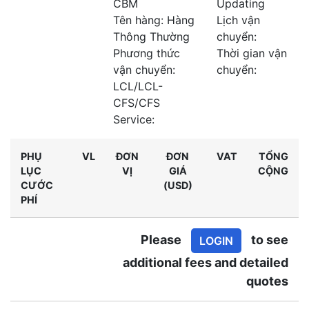
CBM
Updating
Tên hàng: Hàng
Lịch vận
Thông Thường
chuyển:
Phương thức
Thời gian vận
vận chuyển:
chuyển:
LCL/LCL-
CFS/CFS
Service:
PHỤ
VL
ĐƠN
ĐƠN
VAT
TỔNG
LỤC
VỊ
GIÁ
CỘNG
CƯỚC
(USD)
PHÍ
Please
to see
LOGIN
additional fees and detailed
quotes