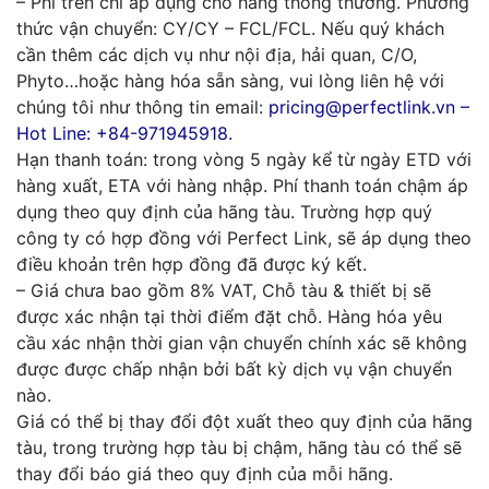
– Phí trên chỉ áp dụng cho hàng thông thường. Phương
thức vận chuyển: CY/CY – FCL/FCL. Nếu quý khách
cần thêm các dịch vụ như nội địa, hải quan, C/O,
Phyto…hoặc hàng hóa sẵn sàng, vui lòng liên hệ với
chúng tôi như thông tin email:
pricing@perfectlink.vn –
Hot Line: +84-971945918.
Hạn thanh toán: trong vòng 5 ngày kể từ ngày ETD với
hàng xuất, ETA với hàng nhập. Phí thanh toán chậm áp
dụng theo quy định của hãng tàu. Trường hợp quý
công ty có hợp đồng với Perfect Link, sẽ áp dụng theo
điều khoản trên hợp đồng đã được ký kết.
– Giá chưa bao gồm 8% VAT, Chỗ tàu & thiết bị sẽ
được xác nhận tại thời điểm đặt chỗ. Hàng hóa yêu
cầu xác nhận thời gian vận chuyển chính xác sẽ không
được được chấp nhận bởi bất kỳ dịch vụ vận chuyển
nào.
Giá có thể bị thay đổi đột xuất theo quy định của hãng
tàu, trong trường hợp tàu bị chậm, hãng tàu có thể sẽ
thay đổi báo giá theo quy định của mỗi hãng.