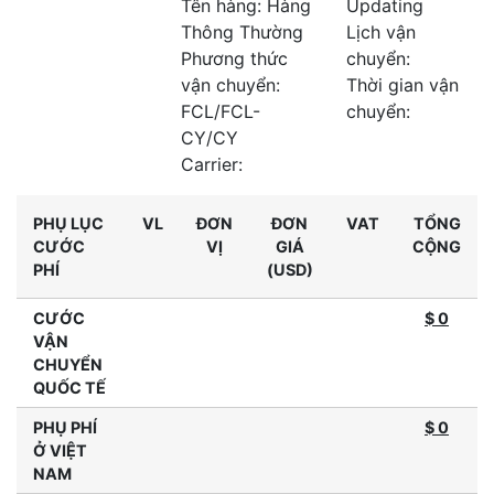
Tên hàng: Hàng
Updating
Thông Thường
Lịch vận
Phương thức
chuyển:
vận chuyển:
Thời gian vận
FCL/FCL-
chuyển:
CY/CY
Carrier:
PHỤ LỤC
VL
ĐƠN
ĐƠN
VAT
TỔNG
CƯỚC
VỊ
GIÁ
CỘNG
PHÍ
(USD)
CƯỚC
$ 0
VẬN
CHUYỂN
QUỐC TẾ
PHỤ PHÍ
$
0
Ở VIỆT
NAM