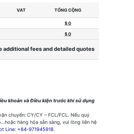
VAT
TỔNG CỘNG
$ 0
$
0
e additional fees and detailed quotes
iều khoản và Điều kiện trước khi sử dụng
 vận chuyển: CY/CY – FCL/FCL. Nếu quý
o…hoặc hàng hóa sẵn sàng, vui lòng liên hệ
ot Line: +84-971945918.