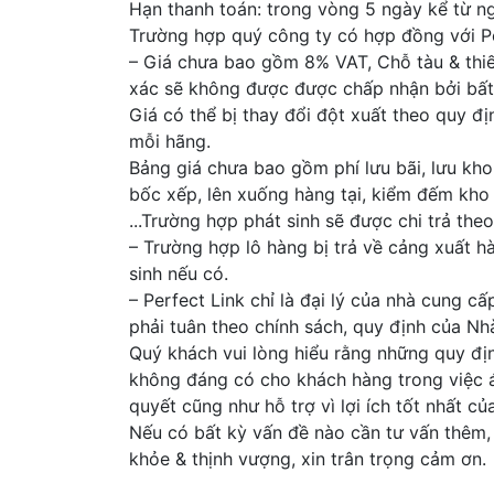
Hạn thanh toán: trong vòng 5 ngày kể từ n
Trường hợp quý công ty có hợp đồng với Pe
– Giá chưa bao gồm 8% VAT, Chỗ tàu & thiết
xác sẽ không được được chấp nhận bởi bất
Giá có thể bị thay đổi đột xuất theo quy đ
mỗi hãng.
Bảng giá chưa bao gồm phí lưu bãi, lưu kho,
bốc xếp, lên xuống hàng tại, kiểm đếm kho 
...Trường hợp phát sinh sẽ được chi trả theo
– Trường hợp lô hàng bị trả về cảng xuất h
sinh nếu có.
– Perfect Link chỉ là đại lý của nhà cung c
phải tuân theo chính sách, quy định của N
Quý khách vui lòng hiểu rằng những quy định
không đáng có cho khách hàng trong việc á
quyết cũng như hỗ trợ vì lợi ích tốt nhất c
Nếu có bất kỳ vấn đề nào cần tư vấn thêm, x
khỏe & thịnh vượng, xin trân trọng cảm ơn.