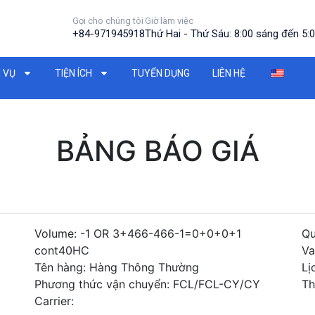
Gọi cho chúng tôi
Giờ làm việc
+84-971945918
Thứ Hai - Thứ Sáu: 8:00 sáng đến 5:0
 VỤ
TIỆN ÍCH
TUYỂN DỤNG
LIÊN HỆ
BẢNG BÁO GIÁ
Volume: -1 OR 3+466-466-1=0+0+0+1
Qu
cont40HC
Va
Tên hàng: Hàng Thông Thường
Lị
Phương thức vận chuyển: FCL/FCL-CY/CY
Th
Carrier: