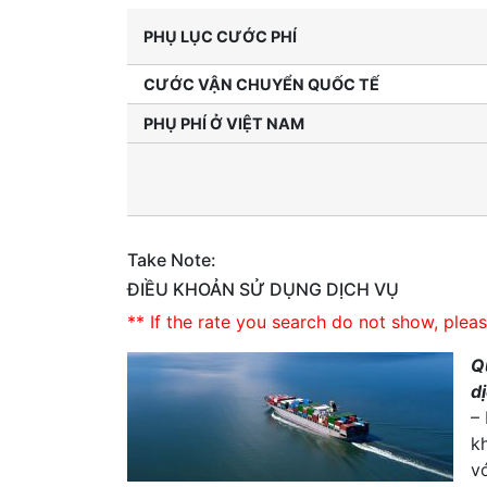
PHỤ LỤC CƯỚC PHÍ
CƯỚC VẬN CHUYỂN QUỐC TẾ
PHỤ PHÍ Ở VIỆT NAM
Take Note:
ĐIỀU KHOẢN SỬ DỤNG DỊCH VỤ
** If the rate you search do not show, plea
Q
d
–
k
vớ