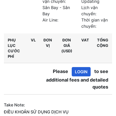
vận chuyển:
Updating
Sân Bay - Sân
Lịch vận
Bay
chuyển:
Air Line:
Thời gian vận
chuyển:
PHỤ
VL
ĐƠN
ĐƠN
VAT
TỔNG
LỤC
VỊ
GIÁ
CỘNG
CƯỚC
(USD)
PHÍ
Please
to see
LOGIN
additional fees and detailed
quotes
Take Note:
ĐIỀU KHOẢN SỬ DỤNG DỊCH VỤ