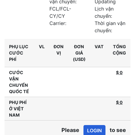
vận chuyển:
Updating
FCL/FCL-
Lịch vận
CY/CY
chuyển:
Carrier:
Thời gian vận
chuyển:
PHỤ LỤC
VL
ĐƠN
ĐƠN
VAT
TỔNG
CƯỚC
VỊ
GIÁ
CỘNG
PHÍ
(USD)
CƯỚC
$ 0
VẬN
CHUYỂN
QUỐC TẾ
PHỤ PHÍ
$
0
Ở VIỆT
NAM
Please
to see
LOGIN