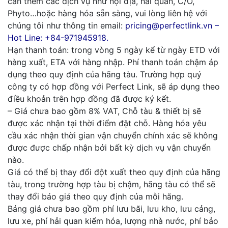
cần thêm các dịch vụ như nội địa, hải quan, C/O,
Phyto…hoặc hàng hóa sẵn sàng, vui lòng liên hệ với
chúng tôi như thông tin email:
pricing@perfectlink.vn –
Hot Line: +84-971945918.
Hạn thanh toán: trong vòng 5 ngày kể từ ngày ETD với
hàng xuất, ETA với hàng nhập. Phí thanh toán chậm áp
dụng theo quy định của hãng tàu. Trường hợp quý
công ty có hợp đồng với Perfect Link, sẽ áp dụng theo
điều khoản trên hợp đồng đã được ký kết.
– Giá chưa bao gồm 8% VAT, Chỗ tàu & thiết bị sẽ
được xác nhận tại thời điểm đặt chỗ. Hàng hóa yêu
cầu xác nhận thời gian vận chuyển chính xác sẽ không
được được chấp nhận bởi bất kỳ dịch vụ vận chuyển
nào.
Giá có thể bị thay đổi đột xuất theo quy định của hãng
tàu, trong trường hợp tàu bị chậm, hãng tàu có thể sẽ
thay đổi báo giá theo quy định của mỗi hãng.
Bảng giá chưa bao gồm phí lưu bãi, lưu kho, lưu cảng,
lưu xe, phí hải quan kiểm hóa, lượng nhà nước, phí bảo