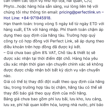
cần thêm các dịch vụ như nội địa, hải quan, C/O,
Phyto…hoặc hàng hóa sẵn sàng, vui lòng liên hệ với
chúng tôi như thông tin email:
pricing@perfectlink.vn –
Hot Line: +84-971945918.
Hạn thanh toán: trong vòng 5 ngày kể từ ngày ETD với
hàng xuất, ETA với hàng nhập. Phí thanh toán chậm áp
dụng theo quy định của hãng tàu. Trường hợp quý
công ty có hợp đồng với Perfect Link, sẽ áp dụng theo
điều khoản trên hợp đồng đã được ký kết.
– Giá chưa bao gồm 8% VAT, Chỗ tàu & thiết bị sẽ
được xác nhận tại thời điểm đặt chỗ. Hàng hóa yêu
cầu xác nhận thời gian vận chuyển chính xác sẽ không
được được chấp nhận bởi bất kỳ dịch vụ vận chuyển
nào.
Giá có thể bị thay đổi đột xuất theo quy định của hãng
tàu, trong trường hợp tàu bị chậm, hãng tàu có thể sẽ
thay đổi báo giá theo quy định của mỗi hãng.
Bảng giá chưa bao gồm phí lưu bãi, lưu kho, lưu cảng,
lưu xe, phí hải quan kiểm hóa, lượng nhà nước, phí bảo