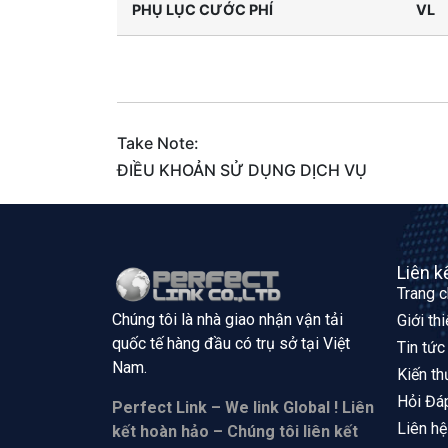
PHỤ LỤC CƯỚC PHÍ
VL
Take Note:
ĐIỀU KHOẢN SỬ DỤNG DỊCH VỤ
Liên k
Trang 
Chúng tôi là nhà giao nhận vận tải
Giới th
quốc tế hàng đầu có trụ sở tại
Việt
Tin tức
Nam.
Kiến th
Hỏi Đá
Perfect Link – We link Global ! Liên
Liên hệ
kết hoàn hảo – Chúng tôi liên kết