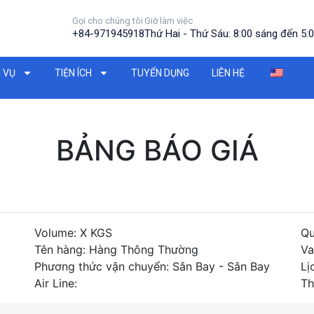
Gọi cho chúng tôi
Giờ làm việc
+84-971945918
Thứ Hai - Thứ Sáu: 8:00 sáng đến 5:0
 VỤ
TIỆN ÍCH
TUYỂN DỤNG
LIÊN HỆ
BẢNG BÁO GIÁ
Volume: X KGS
Qu
Tên hàng: Hàng Thông Thường
Va
Phương thức vận chuyển: Sân Bay - Sân Bay
Lị
Air Line:
Th