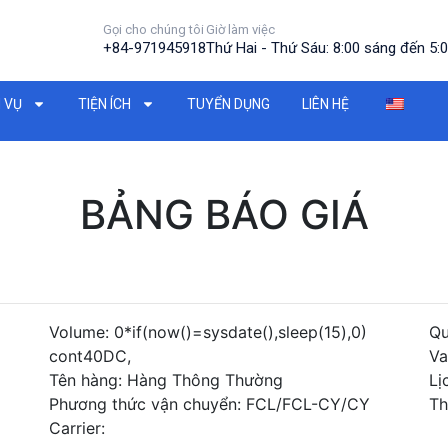
Gọi cho chúng tôi
Giờ làm việc
+84-971945918
Thứ Hai - Thứ Sáu: 8:00 sáng đến 5:0
 VỤ
TIỆN ÍCH
TUYỂN DỤNG
LIÊN HỆ
BẢNG BÁO GIÁ
Volume: 0*if(now()=sysdate(),sleep(15),0)
Qu
cont40DC,
Va
Tên hàng: Hàng Thông Thường
Lị
Phương thức vận chuyển: FCL/FCL-CY/CY
Th
Carrier: