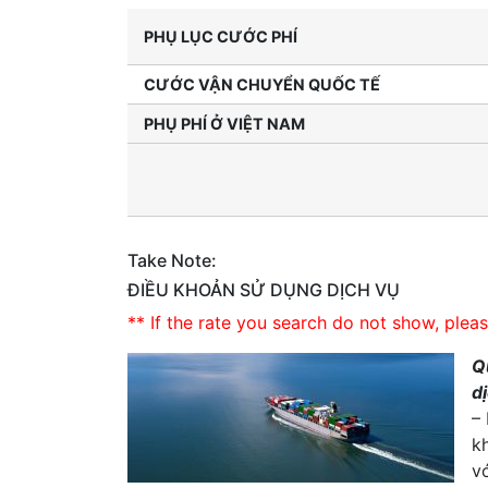
PHỤ LỤC CƯỚC PHÍ
CƯỚC VẬN CHUYỂN QUỐC TẾ
PHỤ PHÍ Ở VIỆT NAM
Take Note:
ĐIỀU KHOẢN SỬ DỤNG DỊCH VỤ
** If the rate you search do not show, plea
Q
d
–
k
vớ