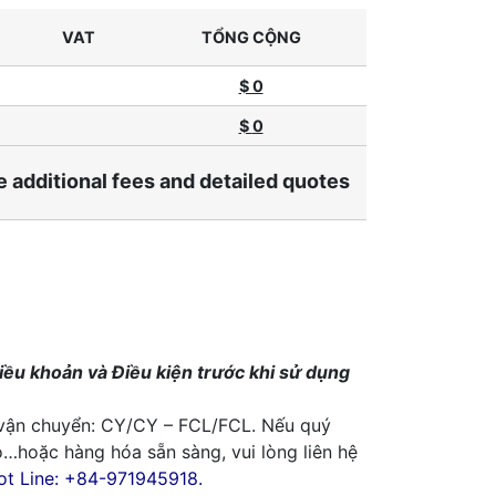
VAT
TỔNG CỘNG
$ 0
$
0
e additional fees and detailed quotes
iều khoản và Điều kiện trước khi sử dụng
 vận chuyển: CY/CY – FCL/FCL. Nếu quý
o…hoặc hàng hóa sẵn sàng, vui lòng liên hệ
ot Line: +84-971945918.