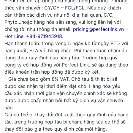
– Phí trên chỉ áp dụng cho hàng thông thường. Phương
thức vận chuyển: CY/CY – FCL/FCL. Nếu quý khách
cần thêm các dịch vụ như nội địa, hải quan, C/O,
Phyto…hoặc hàng hóa sẵn sàng, vui lòng liên hệ với
chúng tôi như thông tin email:
pricing@perfectlink.vn –
Hot Line: +84-971945918.
Hạn thanh toán: trong vòng 5 ngày kể từ ngày ETD với
hàng xuất, ETA với hàng nhập. Phí thanh toán chậm áp
dụng theo quy định của hãng tàu. Trường hợp quý
công ty có hợp đồng với Perfect Link, sẽ áp dụng theo
điều khoản trên hợp đồng đã được ký kết.
– Giá chưa bao gồm 8% VAT, Chỗ tàu & thiết bị sẽ
được xác nhận tại thời điểm đặt chỗ. Hàng hóa yêu
cầu xác nhận thời gian vận chuyển chính xác sẽ không
được được chấp nhận bởi bất kỳ dịch vụ vận chuyển
nào.
Giá có thể bị thay đổi đột xuất theo quy định của hãng
tàu, trong trường hợp tàu bị chậm, hãng tàu có thể sẽ
thay đổi báo giá theo quy định của mỗi hãng.