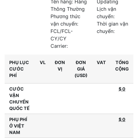
Tên hàng: Hàng
Updating
Thông Thường
Lịch vận
Phương thức
chuyển:
vận chuyển:
Thời gian vận
FCL/FCL-
chuyển:
CY/CY
Carrier:
PHỤ LỤC
VL
ĐƠN
ĐƠN
VAT
TỔNG
CƯỚC
VỊ
GIÁ
CỘNG
PHÍ
(USD)
CƯỚC
$ 0
VẬN
CHUYỂN
QUỐC TẾ
PHỤ PHÍ
$
0
Ở VIỆT
NAM