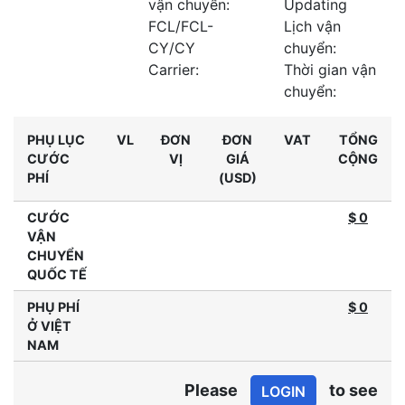
vận chuyển:
Updating
FCL/FCL-
Lịch vận
CY/CY
chuyển:
Carrier:
Thời gian vận
chuyển:
PHỤ LỤC
VL
ĐƠN
ĐƠN
VAT
TỔNG
CƯỚC
VỊ
GIÁ
CỘNG
PHÍ
(USD)
CƯỚC
$ 0
VẬN
CHUYỂN
QUỐC TẾ
PHỤ PHÍ
$
0
Ở VIỆT
NAM
Please
to see
LOGIN