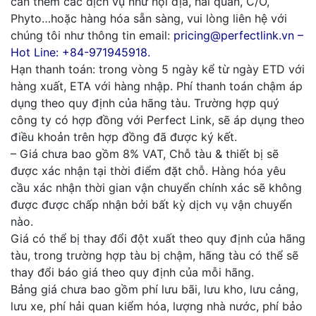
cần thêm các dịch vụ như nội địa, hải quan, C/O,
Phyto…hoặc hàng hóa sẵn sàng, vui lòng liên hệ với
chúng tôi như thông tin email:
pricing@perfectlink.vn –
Hot Line: +84-971945918.
Hạn thanh toán: trong vòng 5 ngày kể từ ngày ETD với
hàng xuất, ETA với hàng nhập. Phí thanh toán chậm áp
dụng theo quy định của hãng tàu. Trường hợp quý
công ty có hợp đồng với Perfect Link, sẽ áp dụng theo
điều khoản trên hợp đồng đã được ký kết.
– Giá chưa bao gồm 8% VAT, Chỗ tàu & thiết bị sẽ
được xác nhận tại thời điểm đặt chỗ. Hàng hóa yêu
cầu xác nhận thời gian vận chuyển chính xác sẽ không
được được chấp nhận bởi bất kỳ dịch vụ vận chuyển
nào.
Giá có thể bị thay đổi đột xuất theo quy định của hãng
tàu, trong trường hợp tàu bị chậm, hãng tàu có thể sẽ
thay đổi báo giá theo quy định của mỗi hãng.
Bảng giá chưa bao gồm phí lưu bãi, lưu kho, lưu cảng,
lưu xe, phí hải quan kiểm hóa, lượng nhà nước, phí bảo