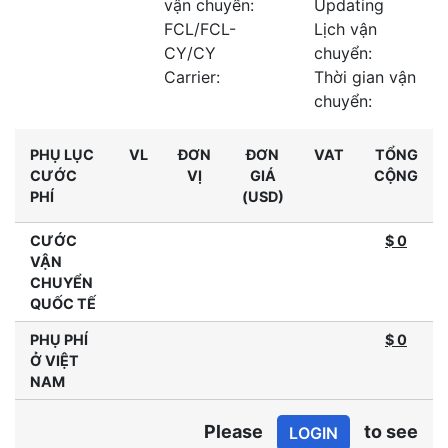
vận chuyển:
Updating
FCL/FCL-
Lịch vận
CY/CY
chuyển:
Carrier:
Thời gian vận
chuyển:
PHỤ LỤC
VL
ĐƠN
ĐƠN
VAT
TỔNG
CƯỚC
VỊ
GIÁ
CỘNG
PHÍ
(USD)
CƯỚC
$ 0
VẬN
CHUYỂN
QUỐC TẾ
PHỤ PHÍ
$
0
Ở VIỆT
NAM
Please
to see
LOGIN