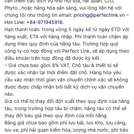
cần thêm các dịch vụ như nội địa, hải quan, C/O,
Phyto…hoặc hàng hóa sẵn sàng, vui lòng liên hệ với
chúng tôi như thông tin email:
pricing@perfectlink.vn –
Hot Line: +84-971945918.
Hạn thanh toán: trong vòng 5 ngày kể từ ngày ETD với
hàng xuất, ETA với hàng nhập. Phí thanh toán chậm áp
dụng theo quy định của hãng tàu. Trường hợp quý
công ty có hợp đồng với Perfect Link, sẽ áp dụng theo
điều khoản trên hợp đồng đã được ký kết.
– Giá chưa bao gồm 8% VAT, Chỗ tàu & thiết bị sẽ
được xác nhận tại thời điểm đặt chỗ. Hàng hóa yêu
cầu xác nhận thời gian vận chuyển chính xác sẽ không
được được chấp nhận bởi bất kỳ dịch vụ vận chuyển
nào.
Giá có thể bị thay đổi đột xuất theo quy định của hãng
tàu, trong trường hợp tàu bị chậm, hãng tàu có thể sẽ
thay đổi báo giá theo quy định của mỗi hãng.
Bảng giá chưa bao gồm phí lưu bãi, lưu kho, lưu cảng,
lưu xe, phí hải quan kiểm hóa, lượng nhà nước, phí bảo