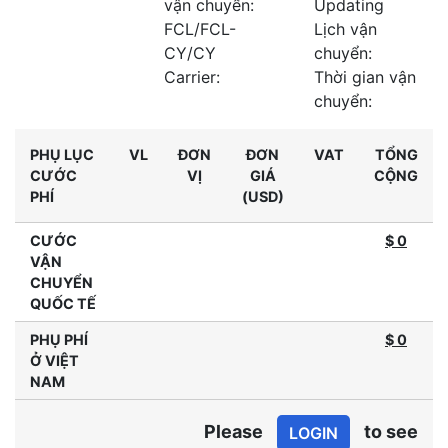
vận chuyển:
Updating
FCL/FCL-
Lịch vận
CY/CY
chuyển:
Carrier:
Thời gian vận
chuyển:
PHỤ LỤC
VL
ĐƠN
ĐƠN
VAT
TỔNG
CƯỚC
VỊ
GIÁ
CỘNG
PHÍ
(USD)
CƯỚC
$ 0
VẬN
CHUYỂN
QUỐC TẾ
PHỤ PHÍ
$
0
Ở VIỆT
NAM
Please
to see
LOGIN