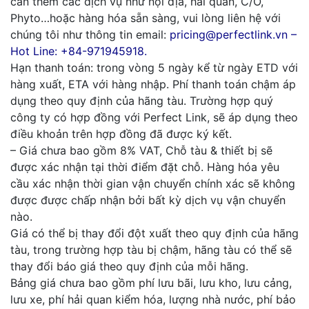
cần thêm các dịch vụ như nội địa, hải quan, C/O,
Phyto…hoặc hàng hóa sẵn sàng, vui lòng liên hệ với
chúng tôi như thông tin email:
pricing@perfectlink.vn –
Hot Line: +84-971945918.
Hạn thanh toán: trong vòng 5 ngày kể từ ngày ETD với
hàng xuất, ETA với hàng nhập. Phí thanh toán chậm áp
dụng theo quy định của hãng tàu. Trường hợp quý
công ty có hợp đồng với Perfect Link, sẽ áp dụng theo
điều khoản trên hợp đồng đã được ký kết.
– Giá chưa bao gồm 8% VAT, Chỗ tàu & thiết bị sẽ
được xác nhận tại thời điểm đặt chỗ. Hàng hóa yêu
cầu xác nhận thời gian vận chuyển chính xác sẽ không
được được chấp nhận bởi bất kỳ dịch vụ vận chuyển
nào.
Giá có thể bị thay đổi đột xuất theo quy định của hãng
tàu, trong trường hợp tàu bị chậm, hãng tàu có thể sẽ
thay đổi báo giá theo quy định của mỗi hãng.
Bảng giá chưa bao gồm phí lưu bãi, lưu kho, lưu cảng,
lưu xe, phí hải quan kiểm hóa, lượng nhà nước, phí bảo