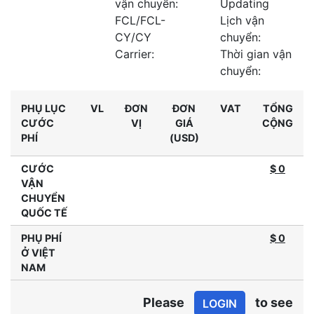
vận chuyển:
Updating
FCL/FCL-
Lịch vận
CY/CY
chuyển:
Carrier:
Thời gian vận
chuyển:
PHỤ LỤC
VL
ĐƠN
ĐƠN
VAT
TỔNG
CƯỚC
VỊ
GIÁ
CỘNG
PHÍ
(USD)
CƯỚC
$ 0
VẬN
CHUYỂN
QUỐC TẾ
PHỤ PHÍ
$
0
Ở VIỆT
NAM
Please
to see
LOGIN