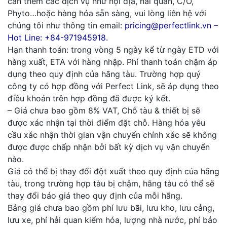
cần thêm các dịch vụ như nội địa, hải quan, C/O,
Phyto…hoặc hàng hóa sẵn sàng, vui lòng liên hệ với
chúng tôi như thông tin email:
pricing@perfectlink.vn –
Hot Line: +84-971945918.
Hạn thanh toán: trong vòng 5 ngày kể từ ngày ETD với
hàng xuất, ETA với hàng nhập. Phí thanh toán chậm áp
dụng theo quy định của hãng tàu. Trường hợp quý
công ty có hợp đồng với Perfect Link, sẽ áp dụng theo
điều khoản trên hợp đồng đã được ký kết.
– Giá chưa bao gồm 8% VAT, Chỗ tàu & thiết bị sẽ
được xác nhận tại thời điểm đặt chỗ. Hàng hóa yêu
cầu xác nhận thời gian vận chuyển chính xác sẽ không
được được chấp nhận bởi bất kỳ dịch vụ vận chuyển
nào.
Giá có thể bị thay đổi đột xuất theo quy định của hãng
tàu, trong trường hợp tàu bị chậm, hãng tàu có thể sẽ
thay đổi báo giá theo quy định của mỗi hãng.
Bảng giá chưa bao gồm phí lưu bãi, lưu kho, lưu cảng,
lưu xe, phí hải quan kiểm hóa, lượng nhà nước, phí bảo