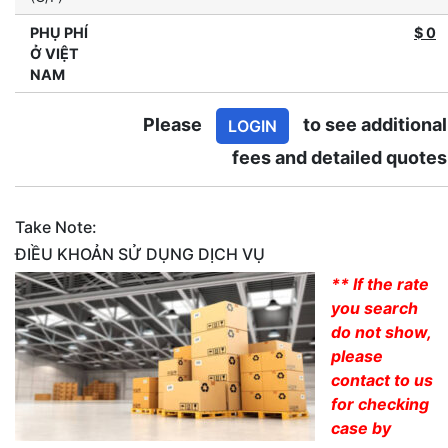
PHỤ PHÍ
$
0
Ở VIỆT
NAM
Please
to see additional
LOGIN
fees and detailed quotes
Take Note:
ĐIỀU KHOẢN SỬ DỤNG DỊCH VỤ
** If the rate
you search
do not show,
please
contact to us
for checking
case by