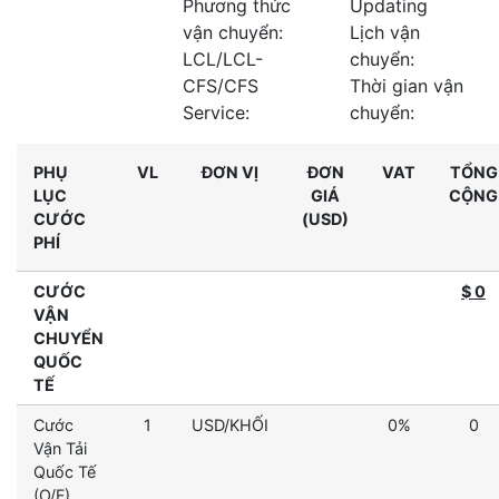
Phương thức
Updating
vận chuyển:
Lịch vận
LCL/LCL-
chuyển:
CFS/CFS
Thời gian vận
Service:
chuyển:
PHỤ
VL
ĐƠN VỊ
ĐƠN
VAT
TỔNG
LỤC
GIÁ
CỘNG
CƯỚC
(USD)
PHÍ
CƯỚC
$ 0
VẬN
CHUYỂN
QUỐC
TẾ
Cước
1
USD/KHỐI
0%
0
Vận Tải
Quốc Tế
(O/F)