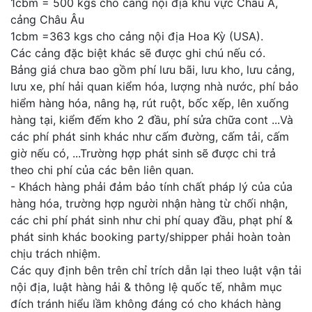
1cbm = 500 kgs cho cảng nội địa khu vực Châu Á,
cảng Châu Âu
1cbm =363 kgs cho cảng nội địa Hoa Kỳ (USA).
Các cảng đặc biệt khác sẽ được ghi chú nếu có.
Bảng giá chưa bao gồm phí lưu bãi, lưu kho, lưu cảng,
lưu xe, phí hải quan kiểm hóa, lượng nhà nước, phí bảo
hiểm hàng hóa, nâng hạ, rút ruột, bốc xếp, lên xuống
hàng tại, kiểm đếm kho 2 đầu, phí sửa chữa cont ...Và
các phí phát sinh khác như cấm đường, cấm tải, cấm
giờ nếu có, ...Trường hợp phát sinh sẽ được chi trả
theo chi phí của các bên liên quan.
- Khách hàng phải đảm bảo tính chất pháp lý của của
hàng hóa, trường hợp người nhận hàng từ chối nhận,
các chi phí phát sinh như chi phí quay đầu, phạt phí &
phát sinh khác booking party/shipper phải hoàn toàn
chịu trách nhiệm.
Các quy định bên trên chỉ trích dẫn lại theo luật vận tải
nội địa, luật hàng hải & thông lệ quốc tế, nhằm mục
đích tránh hiểu lầm không đáng có cho khách hàng