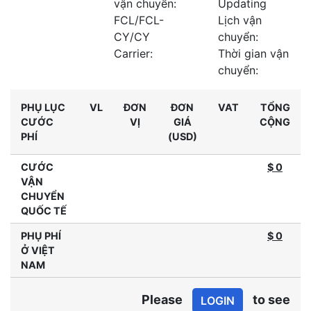
vận chuyển:
Updating
FCL/FCL-
Lịch vận
CY/CY
chuyển:
Carrier:
Thời gian vận
chuyển:
PHỤ LỤC
VL
ĐƠN
ĐƠN
VAT
TỔNG
CƯỚC
VỊ
GIÁ
CỘNG
PHÍ
(USD)
CƯỚC
$ 0
VẬN
CHUYỂN
QUỐC TẾ
PHỤ PHÍ
$
0
Ở VIỆT
NAM
Please
to see
LOGIN