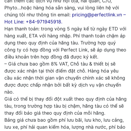
cần thêm các dịch vụ như nội địa, hải quan, C/O,
Phyto…hoặc hàng hóa sẵn sàng, vui lòng liên hệ với
chúng tôi như thông tin email:
pricing@perfectlink.vn –
Hot Line: +84-971945918.
Hạn thanh toán: trong vòng 5 ngày kể từ ngày ETD với
hàng xuất, ETA với hàng nhập. Phí thanh toán chậm áp
dụng theo quy định của hãng tàu. Trường hợp quý
công ty có hợp đồng với Perfect Link, sẽ áp dụng theo
điều khoản trên hợp đồng đã được ký kết.
– Giá chưa bao gồm 8% VAT, Chỗ tàu & thiết bị sẽ
được xác nhận tại thời điểm đặt chỗ. Hàng hóa yêu
cầu xác nhận thời gian vận chuyển chính xác sẽ không
được được chấp nhận bởi bất kỳ dịch vụ vận chuyển
nào.
Giá có thể bị thay đổi đột xuất theo quy định của hãng
tàu, trong trường hợp tàu bị chậm, hãng tàu có thể sẽ
thay đổi báo giá theo quy định của mỗi hãng.
Bảng giá chưa bao gồm phí lưu bãi, lưu kho, lưu cảng,
lưu xe, phí hải quan kiểm hóa, lượng nhà nước, phí bảo