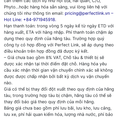
cần thêm các dịch vụ như nội địa, hải quan, C/O,
Phyto…hoặc hàng hóa sẵn sàng, vui lòng liên hệ với
chúng tôi như thông tin email:
pricing@perfectlink.vn –
Hot Line: +84-971945918.
Hạn thanh toán: trong vòng 5 ngày kể từ ngày ETD với
hàng xuất, ETA với hàng nhập. Phí thanh toán chậm áp
dụng theo quy định của hãng tàu. Trường hợp quý
công ty có hợp đồng với Perfect Link, sẽ áp dụng theo
điều khoản trên hợp đồng đã được ký kết.
– Giá chưa bao gồm 8% VAT, Chỗ tàu & thiết bị sẽ
được xác nhận tại thời điểm đặt chỗ. Hàng hóa yêu
cầu xác nhận thời gian vận chuyển chính xác sẽ không
được được chấp nhận bởi bất kỳ dịch vụ vận chuyển
nào.
Giá có thể bị thay đổi đột xuất theo quy định của hãng
tàu, trong trường hợp tàu bị chậm, hãng tàu có thể sẽ
thay đổi báo giá theo quy định của mỗi hãng.
Bảng giá chưa bao gồm phí lưu bãi, lưu kho, lưu cảng,
lưu xe, phí hải quan kiểm hóa, lượng nhà nước, phí bảo