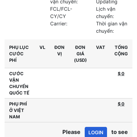
vận chuyển:
Updating
FCL/FCL-
Lịch vận
CY/CY
chuyển:
Carrier:
Thời gian vận
chuyển:
PHỤ LỤC
VL
ĐƠN
ĐƠN
VAT
TỔNG
CƯỚC
VỊ
GIÁ
CỘNG
PHÍ
(USD)
CƯỚC
$ 0
VẬN
CHUYỂN
QUỐC TẾ
PHỤ PHÍ
$
0
Ở VIỆT
NAM
Please
to see
LOGIN