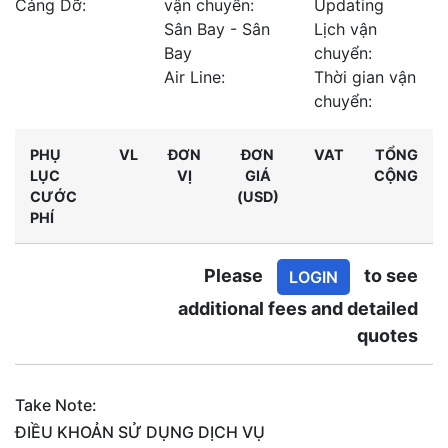
Cảng Dỡ:
vận chuyển:
Updating
Sân Bay - Sân
Lịch vận
Bay
chuyển:
Air Line:
Thời gian vận
chuyển:
PHỤ
VL
ĐƠN
ĐƠN
VAT
TỔNG
LỤC
VỊ
GIÁ
CỘNG
CƯỚC
(USD)
PHÍ
Please
to see
LOGIN
additional fees and detailed
quotes
Take Note:
ĐIỀU KHOẢN SỬ DỤNG DỊCH VỤ