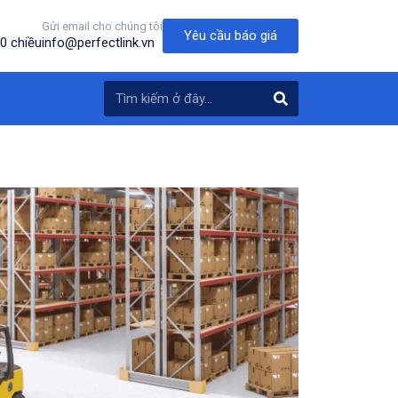
Gửi email cho chúng tôi
Yêu cầu báo giá
0 chiều
info@perfectlink.vn