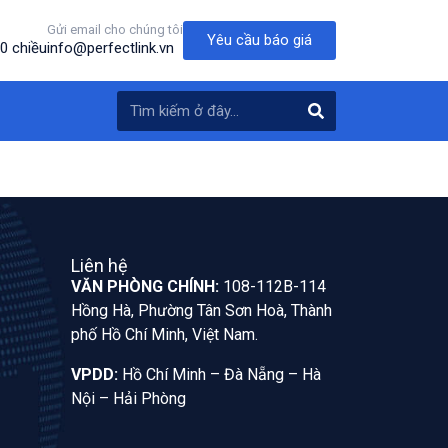
Gửi email cho chúng tôi
Yêu cầu báo giá
0 chiều
info@perfectlink.vn
Liên hệ
VĂN PHÒNG CHÍNH:
108-112B-114
Hồng Hà, Phường Tân Sơn Hoà, Thành
phố Hồ Chí Minh, Việt Nam.
VPDD:
Hồ Chí Minh – Đà Nẵng – Hà
Nội – Hải Phòng