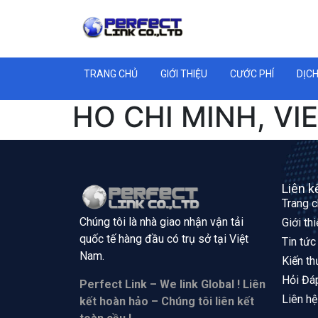
TRANG CHỦ
GIỚI THIỆU
CƯỚC PHÍ
DỊCH
HO CHI MINH, VI
Liên k
Trang 
Chúng tôi là nhà giao nhận vận tải
Giới th
quốc tế hàng đầu có trụ sở tại
Việt
Tin tức
Nam.
Kiến th
Hỏi Đá
Perfect Link – We link Global ! Liên
Liên hệ
kết hoàn hảo – Chúng tôi liên kết