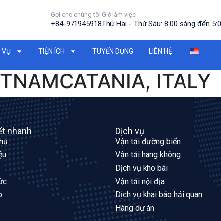
Gọi cho chúng tôi
Giờ làm việc
+84-971945918
Thứ Hai - Thứ Sáu: 8:00 sáng đến 5:0
 VỤ
TIỆN ÍCH
TUYỂN DỤNG
LIÊN HỆ
ETNAMCATANIA, ITALY
ết nhanh
Dịch vụ
chủ
Vận tải đường biển
iệu
Vận tải hàng không
Dịch vụ kho bãi
ức
Vận tải nội địa
p
Dịch vụ khai báo hải quan
Hàng dự án